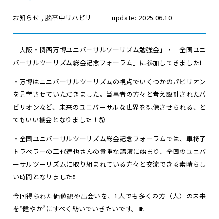
お知らせ
,
脳卒中リハビリ
｜ update: 2025.06.10
「大阪・関西万博ユニバーサルツーリズム勉強会」・「全国ユニ
バーサルツーリズム総会記念フォーラム」に参加してきました❗️
・万博はユニバーサルツーリズムの視点でいくつかのパビリオン
を見学させていただきました。当事者の方々と考え設計されたパ
ビリオンなど、未来のユニバーサルな世界を想像させられる、と
てもいい機会となりました！🌎
・全国ユニバーサルツーリズム総会記念フォーラムでは、車椅子
トラベラーの三代達也さんの貴重な講演に始まり、全国のユニバ
ーサルツーリズムに取り組まれている方々と交流できる素晴らし
い時間となりました❗️
今回得られた価値観や出会いを、1人でも多くの方（人）の未来
を“健やか”にすべく紡いでいきたいです。🧵