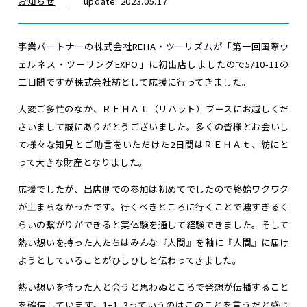
お知らせ
｜ update: 2023.05.17
事業パートナーの株式会社REHA・ツーリズムが「第一回国際ウ
ェルネス・ツーリングEXPO」に初出店しましたので5/10-11の
二日間ですが株式会社紡として応援に行ってきました。
大変ご多忙のなか、ＲＥＨＡｔ（リハット）ブースにお越しくだ
さいまして誠にありがとうございました。多くの皆様とお会いし
て様々な知見とご助言をいただけた2日間はＲＥＨＡｔ、紡にと
って大きな財産となりました。
応援でしたが、出店側での参加は初めてでしたので終始ワクワク
が止まらなかったです。行くべきところに行くことで濃すぎるく
らいの繋がりができると実体験を通して経験できました。そして
熱い想いを持った人たちはみんな『人間』を軸に『人間』に届け
ようとしていることがひしひしと伝わってきました。
熱い想いを持った人と会うと思わぬところで発想が伝播すること
を確信しています。1+1=3っていうのはこのことを言うだと感じ