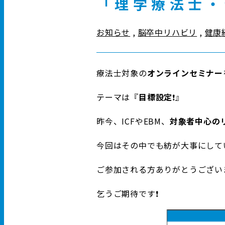
「理学療法士・
お知らせ
,
脳卒中リハビリ
,
健康
療法士対象の
オンラインセミナー
テーマは『
目標設定
❗️』
昨今、ICFやEBM、
対象者中心の
今回はその中でも紡が大事にして
ご参加される方ありがとうござい
乞うご期待です❗️