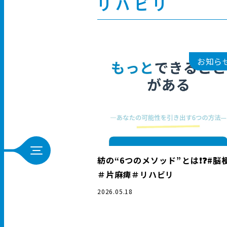
リハビリ
お知ら
紡の“6つのメソッド”とは❗️❓#脳
＃片麻痺＃リハビリ
2026.05.18