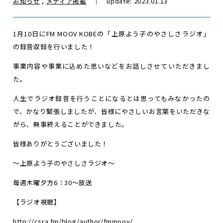
お知らせ
,
メディア掲載
｜ update: 2023.01.13
1月10日にFM MOOV KOBEの「上原よう子のやさしさラジオ」
の録音収録を行いました！
事業内容や事業に込めた思いなどをお話しさせていただきまし
た。
人生でラジオ録音を行うことになるとは思ってもみなかったの
で、かなり緊張しましたが、皆様にやさしいお言葉をいただきな
がら、無事終えることができました。
皆様ありがとうございました！
～上原よう子のやさしさラジオ～
毎週木曜夕方6：30～放送
【ラジオ視聴】
http://csra.fm/blog/author/fmmoov/